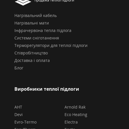
продажа теплої підлоги
Нагрівальний кабель
Нагрівальні мати
Інфрачервона тепла підлога
Системи сніготанення
Терморегулятори для теплої підлоги
Співробітництво
Доставка і оплата
Блог
Виробники теплої підлоги
AHT
Arnold Rak
Devi
Eco Heating
Evro-Termo
Electra