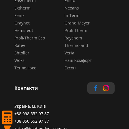
EasyTherm
Ensto
Extherm
Nexans
Fenix
In Term
Grayhot
Grand Meyer
Hemstedt
Profi-Therm
Profi-Therm Eco
Raychem
Ratey
Thermoland
Shtoller
Veria
Woks
Наш Комфорт
Теплолюкс
Ексон
Контакти
Україна, м. Київ
+38 098 552 97 87
+38 050 552 97 87
zakaz@heatingfloor.com.ua