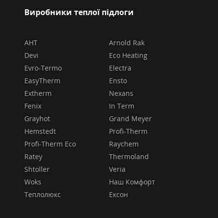
Виробники теплої підлоги
AHT
Arnold Rak
Devi
Eco Heating
Evro-Termo
Electra
EasyTherm
Ensto
Extherm
Nexans
Fenix
In Term
Grayhot
Grand Meyer
Hemstedt
Profi-Therm
Profi-Therm Eco
Raychem
Ratey
Thermoland
Shtoller
Veria
Woks
Наш Комфорт
Теплолюкс
Ексон