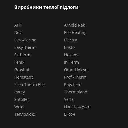
Виробники теплої підлоги
AHT
Arnold Rak
Devi
Eco Heating
Evro-Termo
Electra
EasyTherm
Ensto
Extherm
Nexans
Fenix
In Term
Grayhot
Grand Meyer
Hemstedt
Profi-Therm
Profi-Therm Eco
Raychem
Ratey
Thermoland
Shtoller
Veria
Woks
Наш Комфорт
Теплолюкс
Ексон