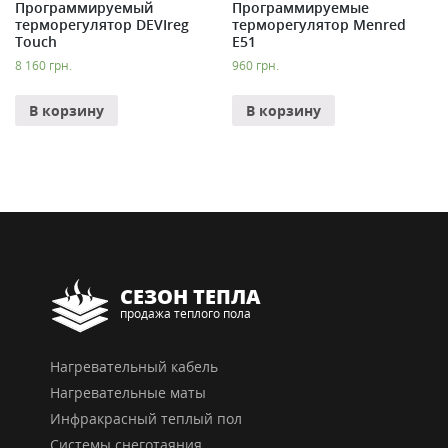
Программируемый
Программируемые
терморегулятор DEVIreg
терморегулятор Menred
Touch
E51
8 160
грн.
960
грн.
В корзину
В корзину
СЕЗОН ТЕПЛА
продажа теплого пола
Нагревательный кабель
Нагревательные маты
Инфракрасный теплый пол
Системы снеготаяния