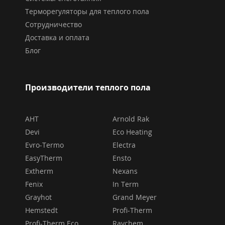
Терморегуляторы для теплого пола
Сотрудничество
Доставка и оплата
Блог
Производители теплого пола
AHT
Arnold Rak
Devi
Eco Heating
Evro-Termo
Electra
EasyTherm
Ensto
Extherm
Nexans
Fenix
In Term
Grayhot
Grand Meyer
Hemstedt
Profi-Therm
Profi-Therm Eco
Raychem