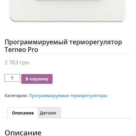
Программируемый терморегулятор
Terneo Pro
2 763
грн.
Количество
В корзину
Программируемый
терморегулятор
Категория:
Программируемые терморегуляторы
Terneo
Pro
Описание
Детали
Описание