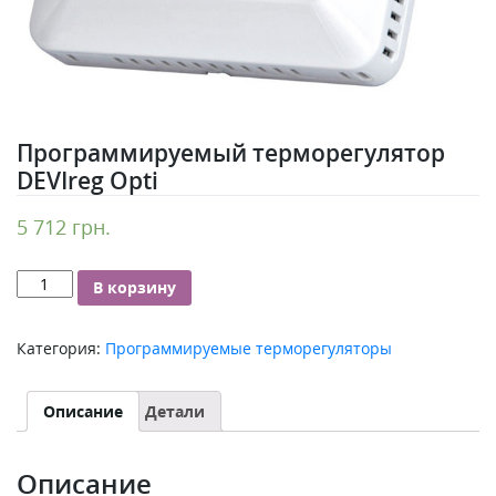
Программируемый терморегулятор
DEVIreg Opti
5 712
грн.
Количество
В корзину
Программируемый
терморегулятор
Категория:
Программируемые терморегуляторы
DEVIreg
Opti
Описание
Детали
Описание