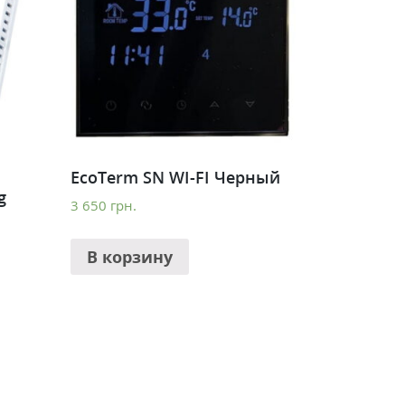
EcoTerm SN WI-FI Черный
g
3 650
грн.
В корзину