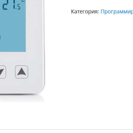
терморегулятор
Категория:
Программир
HOF
sen