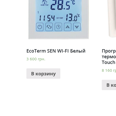
EcoTerm SEN WI-FI Белый
Прог
термо
3 600
грн.
Touch
8 160
г
В корзину
В к