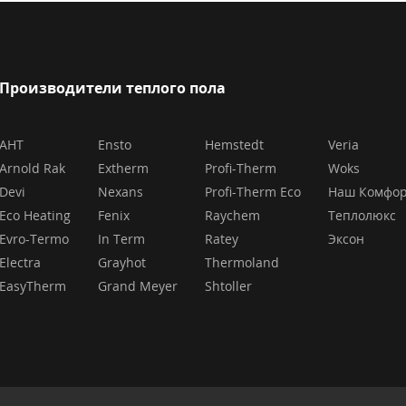
Производители теплого пола
AHT
Ensto
Hemstedt
Veria
Arnold Rak
Extherm
Profi-Therm
Woks
Devi
Nexans
Profi-Therm Eco
Наш Комфо
Eco Heating
Fenix
Raychem
Теплолюкс
Evro-Termo
In Term
Ratey
Эксон
Electra
Grayhot
Thermoland
EasyTherm
Grand Meyer
Shtoller