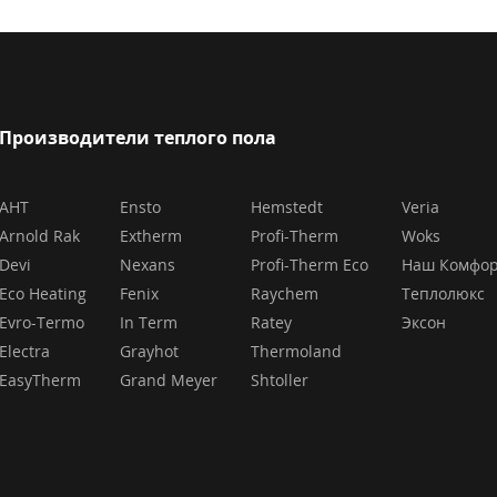
Производители теплого пола
AHT
Ensto
Hemstedt
Veria
Arnold Rak
Extherm
Profi-Therm
Woks
Devi
Nexans
Profi-Therm Eco
Наш Комфо
Eco Heating
Fenix
Raychem
Теплолюкс
Evro-Termo
In Term
Ratey
Эксон
Electra
Grayhot
Thermoland
EasyTherm
Grand Meyer
Shtoller