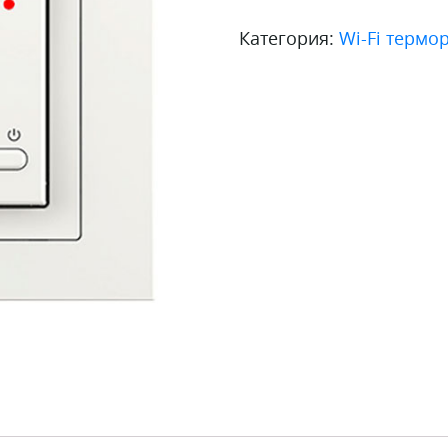
терморегулятор
Категория:
Wi-Fi термо
Terneo
ax
unic