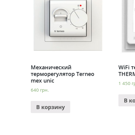
Механический
WiFi 
терморегулятор Terneo
THERM
mex unic
1 450
г
640
грн.
В к
В корзину