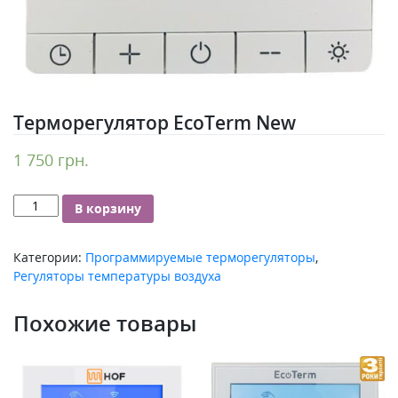
Терморегулятор EcoTerm New
1 750
грн.
Количество
В корзину
Терморегулятор
EcoTerm
Категории:
Программируемые терморегуляторы
,
New
Регуляторы температуры воздуха
Похожие товары