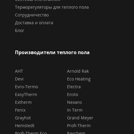
Терморегуляторы для теплого пола
Сотрудничество
Доставка и оплата
Блог
Производители теплого пола
AHT
Arnold Rak
Devi
Eco Heating
Evro-Termo
Electra
EasyTherm
Ensto
Extherm
Nexans
Fenix
In Term
Grayhot
Grand Meyer
Hemstedt
Profi-Therm
Profi-Therm Eco
Raychem