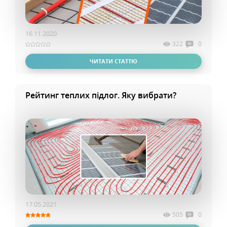
16.11.2020
322
0
ЧИТАТИ СТАТТЮ
Рейтинг теплих підлог. Яку вибрати?
17.05.2021
505
0