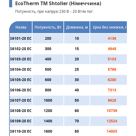
ЕсоTherm ТМ Shtoller (Німеччина)
Потужність, при напрузі 230 В – 20 Вт/м пог.
Назва
Потужність, Вт
Довжина, м
Ціна без знижки, грн
S6101-20 ЕС
200
10
4136
S6102-20 ЕС
300
15
4948
S6103-20 ЕС
400
20
5103
S6104-20 ЕС
500
25
5766
S6105-20 ЕС
600
30
6280
S6106-20 ЕС
800
40
7313
S6107-20 ЕС
1000
50
9628
S6108-20 ЕС
1200
60
10739
S6109-20 ЕС
1400
70
12524
S6110-20 ЕС
1600
80
14003