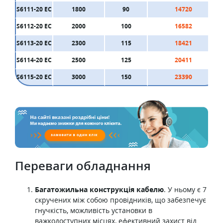
S6111-20 ЕС
1800
90
14720
S6112-20 ЕС
2000
100
16582
S6113-20 ЕС
2300
115
18421
S6114-20 ЕС
2500
125
20411
S6115-20 ЕС
3000
150
23390
Переваги обладнання
Багатожильна конструкція кабелю
. У ньому є 7
скручених між собою провідників, що забезпечує
гнучкість, можливість установки в
важкодоступних місцях, ефективний захист від