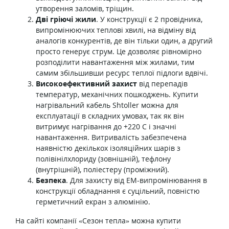
утворення заломів, тріщин.
Дві гріючі жили
. У конструкції є 2 провідника,
випромінюючих теплові хвилі, на відміну від
аналогів конкурентів, де він тільки один, а другий
просто генерує струм. Це дозволяє рівномірно
розподілити навантаження між жилами, тим
самим збільшивши ресурс теплої підлоги вдвічі.
Високоефективний захист
від перепадів
температур, механічних пошкоджень. Купити
нагрівальний кабель Shtoller можна для
експлуатації в складних умовах, так як він
витримує нагрівання до +220 С і значні
навантаження. Витривалість забезпечена
наявністю декількох ізоляційних шарів з
полівінілхлориду (зовнішній), тефлону
(внутрішній), поліестеру (проміжний).
Безпека
. Для захисту від ЕМ-випромінювання в
конструкції обладнання є суцільний, повністю
герметичний екран з алюмінію.
На сайті компанії «Сезон тепла» можна купити