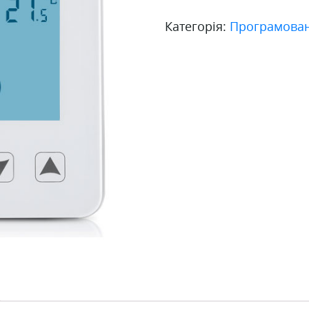
HOF
Категорія:
Програмован
sen
кількість