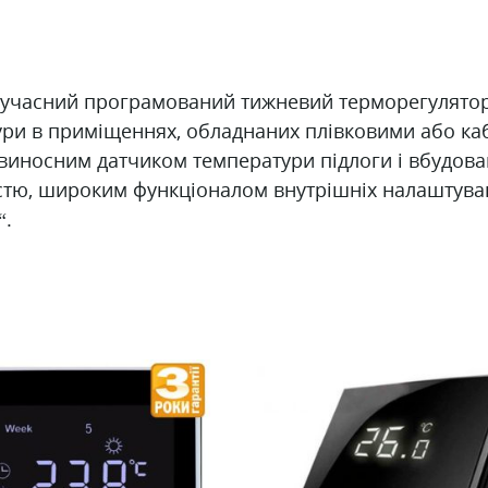
сучасний програмований тижневий терморегулятор 
ри в приміщеннях, обладнаних плівковими або к
 виносним датчиком температури підлоги і вбудов
стю, широким функціоналом внутрішніх налаштуван
“.