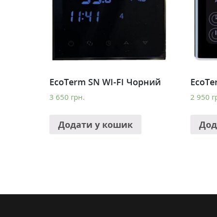
EcoTerm SN WI-FI Чорний
EcoTe
3 650
грн.
2 950
г
Додати у кошик
Дод