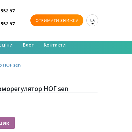
 552 97
ОТРИМАТИ ЗНИЖКУ
UA
 552 97
 ціни
Блог
Контакти
р HOF sen
морегулятор HOF sen
шик