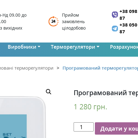
+38 098
-Нд 09.00 до
Прийом
87
.00
замовлень
+38 050
з вихідних
цілодобово
87
Виробники
Терморегулятори
Розрахунок
овані терморегулятори
Програмований терморегулято
Програмований тер
1 280
грн.
Програмований
Додати у ко
терморегулятор