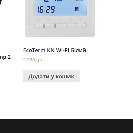
EcoTerm KN WI-FI Білий
mp 2
2 550
грн.
Додати у кошик