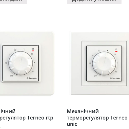
ічний
Механічний
регулятор Terneo rtp
терморегулятор Terneo 
unic
.