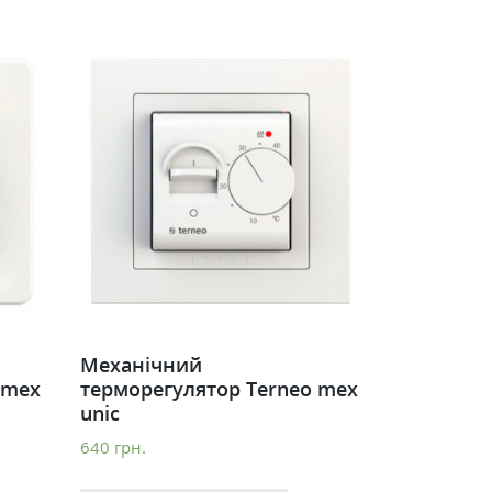
Механічний
 mex
терморегулятор Terneo mex
unic
640
грн.