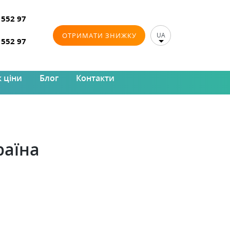
 552 97
ОТРИМАТИ ЗНИЖКУ
UA
 552 97
 ціни
Блог
Контакти
раїна