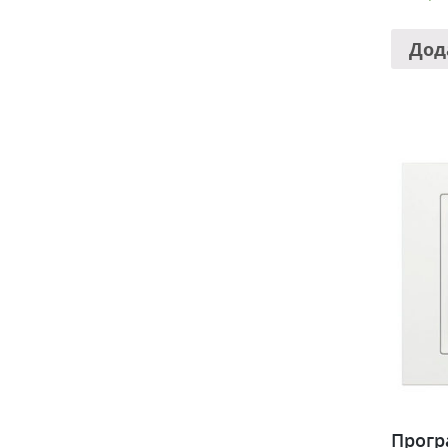
Дод
Прогр