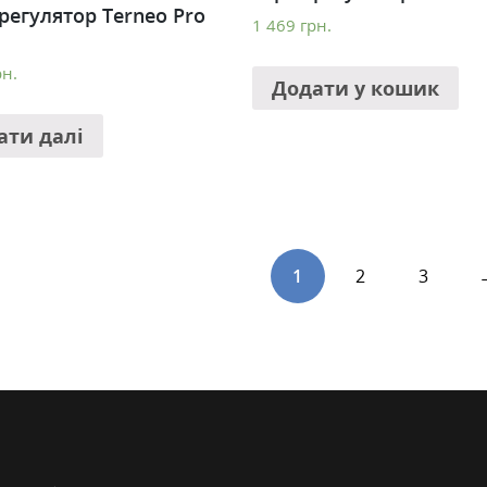
регулятор Terneo Pro
1 469
грн.
рн.
Додати у кошик
ати далі
1
2
3