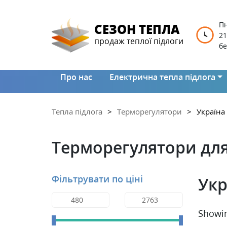
Пн
СЕЗОН ТЕПЛА
21
продаж теплої підлоги
бе
Про нас
Електрична тепла підлога
Тепла підлога
Терморегулятори
Україна
Терморегулятори для 
Фільтрувати по ціні
Укр
Showin