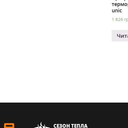
термо
unic
1 826
г
Чит
СЕЗОН ТЕПЛА