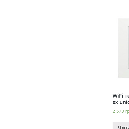
WiFi 
sx uni
2 573
г
Чит