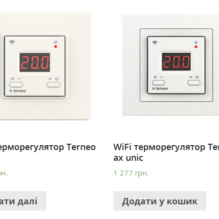
терморегулятор Terneo
WiFi терморегулятор Te
ax unic
рн.
1 277
грн.
ати далі
Додати у кошик