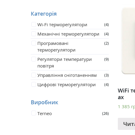
Категорія
Wi-Fi терморегулятори
4
Механічні терморегулятори
4
Програмовані
2
терморегулятори
Регулятори температури
9
повітря
Управління сніготаненням
3
Цифрові терморегулятори
4
WiFi 
ax
Виробник
1 385
г
Terneo
26
Чит