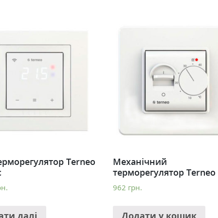
терморегулятор Terneo
Механічний
c
терморегулятор Terneo
рн.
962
грн.
ати далі
Додати у кошик