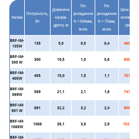
Пл.
Пл.
Довжина
Ціна без
Потужність,
укладання
укладання
Назва
нагрів.
знижки,
Вт
h =100мм,
h = 75мм,
дроту, м
грн
м.кв.
м.кв.
BRF-IM-
135
5,0
0,5
0,4
4990
135W
BRF-IM-
300
10,5
1,0
0,8
6090
300 W
BRF-IM-
405
15,0
1,5
1,1
7010
405W
BRF-IM-
569
21,1
2,1
1,6
7470
569W
BRF-IM-
891
32,2
3,2
2,4
9090
891 W
BRF-IM-
1068
38,1
3,8
2,9
10280
1068W
BRF-IM-