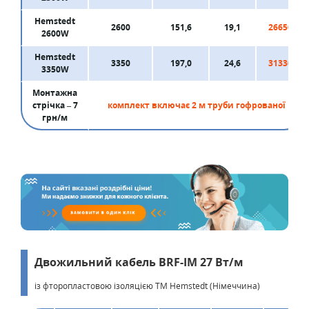
Hemstedt
2600
151,6
19,1
26650
2600W
Hemstedt
3350
197,0
24,6
31330
3350W
Монтажна
стрічка – 7
комплект включає 2 м труби гофрованої
грн/м
Двожильний кабель BRF-IM 27 Вт/м
із фторопластовою ізоляцією ТМ Hemstedt (Німеччина)