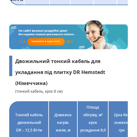
Двожильний тонкий кабель для
укладання під плитку DR Hemstedt
(Німеччина)
(тонкий кабель, крок 8 см)
Площа
Тонкий кабель
Довжина
обігріву, м²
Ціна без
двожильний
нагрів.
крок
знижки,
DR – 12,5 Вт/м
жили, м
укладання 8,0
грн