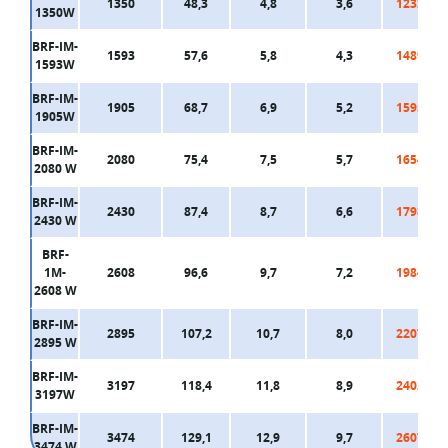
1350
48,3
4,8
3,6
12320
1350W
BRF-IM-
1593
57,6
5,8
4,3
14890
1593W
BRF-IM-
1905
68,7
6,9
5,2
15950
1905W
BRF-IM-
2080
75,4
7,5
5,7
16540
2080 W
BRF-IM-
2430
87,4
8,7
6,6
17980
2430 W
BRF-
1M-
2608
96,6
9,7
7,2
19840
2608 W
BRF-IM-
2895
107,2
10,7
8,0
22070
2895 W
BRF-IM-
3197
118,4
11,8
8,9
24020
3197W
BRF-IM-
3474
129,1
12,9
9,7
26070
3474 W