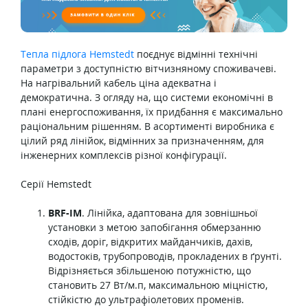
Тепла підлога Hemstedt
поєднує відмінні технічні
параметри з доступністю вітчизняному споживачеві.
На нагрівальний кабель ціна адекватна і
демократична. З огляду на, що системи економічні в
плані енергоспоживання, їх придбання є максимально
раціональним рішенням. В асортименті виробника є
цілий ряд лінійок, відмінних за призначенням, для
інженерних комплексів різної конфігурації.
Серії Hemstedt
BRF-IM
. Лінійка, адаптована для зовнішньої
установки з метою запобігання обмерзанню
сходів, доріг, відкритих майданчиків, дахів,
водостоків, трубопроводів, прокладених в ґрунті.
Відрізняється збільшеною потужністю, що
становить 27 Вт/м.п, максимальною міцністю,
стійкістю до ультрафіолетових променів.