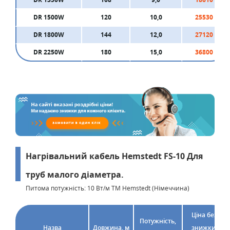
DR 1500W
120
10,0
25530
DR 1800W
144
12,0
27120
DR 2250W
180
15,0
36800
Нагрівальний кабель Hemstedt FS-10 Для
труб малого діаметра.
Питома потужність: 10 Вт/м ТМ Hemstedt (Німеччина)
Ціна без
Потужність,
Назва
Довжина, м
знижки,