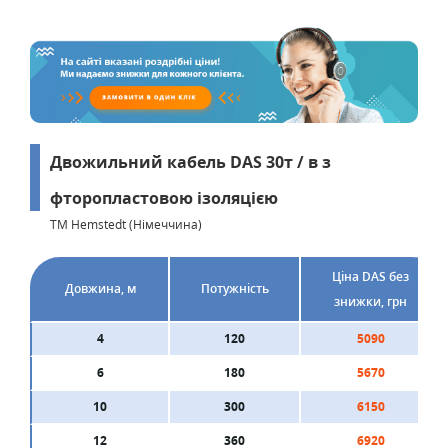
Двожильний кабель DAS 30т / в з
фторопластовою ізоляцією
ТМ Hemstedt (Німеччина)
Ціна DAS без
Довжина, м
Потужність
знижки, грн
4
120
5090
6
180
5670
10
300
6150
12
360
6920