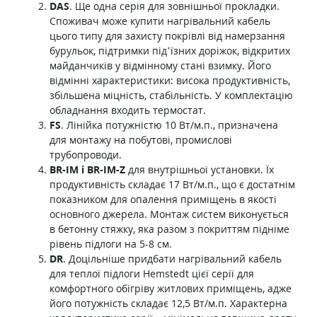
DAS
. Ще одна серія для зовнішньої прокладки.
Споживач може купити нагрівальний кабель
цього типу для захисту покрівлі від намерзання
бурульок, підтримки під’їзних доріжок, відкритих
майданчиків у відмінному стані взимку. Його
відмінні характеристики: висока продуктивність,
збільшена міцність, стабільність. У комплектацію
обладнання входить термостат.
FS
. Лінійка потужністю 10 Вт/м.п., призначена
для монтажу на побутові, промислові
трубопроводи.
BR-IM і BR-IM-Z
для внутрішньої установки. Їх
продуктивність складає 17 Вт/м.п., що є достатнім
показником для опалення приміщень в якості
основного джерела. Монтаж систем виконується
в бетонну стяжку, яка разом з покриттям підніме
рівень підлоги на 5-8 см.
DR
. Доцільніше придбати нагрівальний кабель
для теплої підлоги Hemstedt цієї серії для
комфортного обігріву житлових приміщень, адже
його потужність складає 12,5 Вт/м.п. Характерна