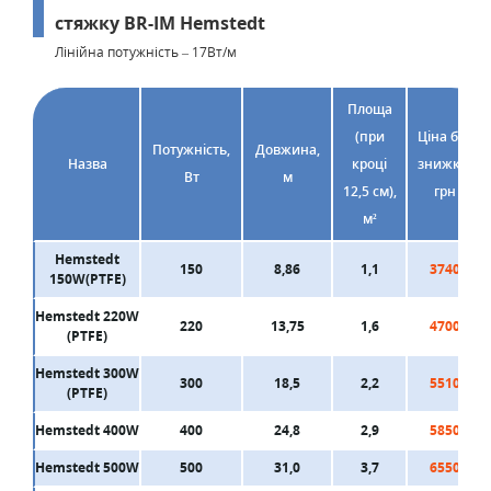
стяжку BR-IM Hemstedt
Лінійна потужність – 17Вт/м
Площа
(при
Ціна без
Потужність,
Довжина,
Назва
кроці
знижки,
Вт
м
12,5 см),
грн
м²
Hemstedt
150
8,86
1,1
3740
150W(PTFE)
Hemstedt 220W
220
13,75
1,6
4700
(PTFE)
Hemstedt 300W
300
18,5
2,2
5510
(PTFE)
Hemstedt 400W
400
24,8
2,9
5850
Hemstedt 500W
500
31,0
3,7
6550