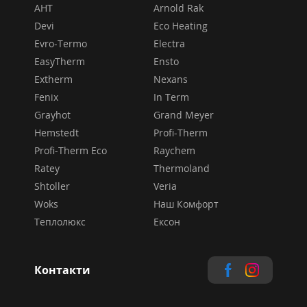
AHT
Arnold Rak
Devi
Eco Heating
Evro-Termo
Electra
EasyTherm
Ensto
Extherm
Nexans
Fenix
In Term
Grayhot
Grand Meyer
Hemstedt
Profi-Therm
Profi-Therm Eco
Raychem
Ratey
Thermoland
Shtoller
Veria
Woks
Наш Комфорт
Теплолюкс
Ексон
Контакти