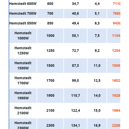
Hemstedt 600W
600
34,7
4,4
7110
Hemstedt 700W
700
40,6
5,1
7680
Hemstedt 850W
850
49,4
6,3
9430
Hemstedt
1000
58,1
7,5
11340
1000W
Hemstedt
1250
72,7
9,2
12540
1250W
Hemstedt
1500
87,3
11,0
15050
1500W
Hemstedt
1700
99,0
12,5
16520
1700W
Hemstedt
1900
110,7
14,0
19280
1900W
Hemstedt
2100
122,4
15,0
19640
2100W
Hemstedt
2300
134,1
16,9
22080
2300W