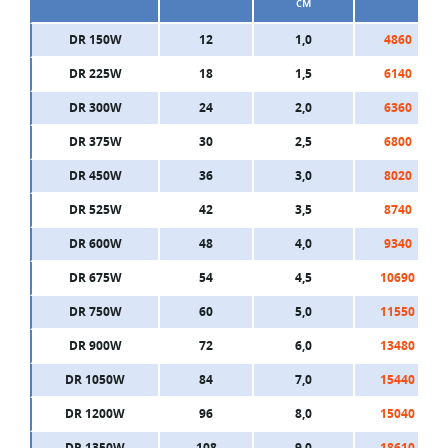
см
DR 150W
12
1,0
4860
DR 225W
18
1,5
6140
DR 300W
24
2,0
6360
DR 375W
30
2,5
6800
DR 450W
36
3,0
8020
DR 525W
42
3,5
8740
DR 600W
48
4,0
9340
DR 675W
54
4,5
10690
DR 750W
60
5,0
11550
DR 900W
72
6,0
13480
DR 1050W
84
7,0
15440
DR 1200W
96
8,0
15040
DR 1350W
108
9,0
18610