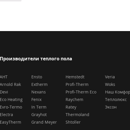
Производители теплого пола
AHT
Ensto
Hemstedt
Veria
Arnold Rak
Extherm
Profi-Therm
Woks
Devi
Nexans
Profi-Therm Eco
Наш Комфо
Eco Heating
Fenix
Raychem
Теплолюкс
Evro-Termo
In Term
Ratey
Эксон
Electra
Grayhot
Thermoland
EasyTherm
Grand Meyer
Shtoller