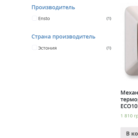
Производитель
Ensto
1
Страна производитель
Эстония
1
Механ
термо
ECO10
1 810
г
В к