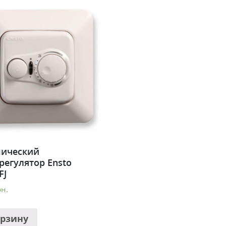
ический
регулятор Ensto
FJ
рн.
орзину